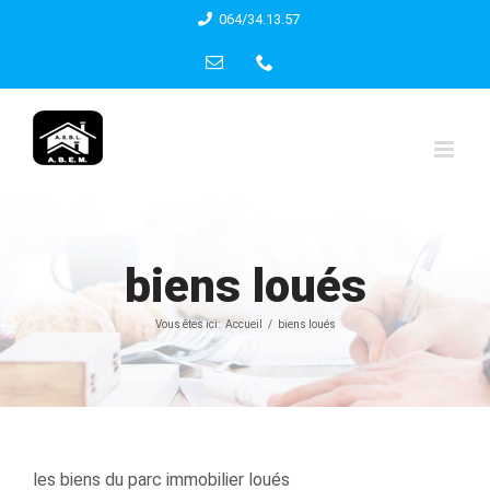
Skip
064/34.13.57
to
Email
Phone
content
biens loués
Vous êtes ici:
Accueil
biens loués
les biens du parc immobilier loués