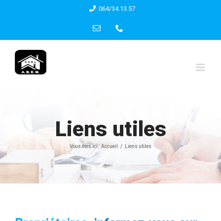
Skip
064/34.13.57
to
Email
Phone
content
Liens utiles
Vous êtes ici:
Accueil
Liens utiles