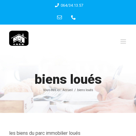
Skip
064/34.13.57
to
Email
Phone
content
biens loués
Vous êtes ici:
Accueil
biens loués
les biens du parc immobilier loués