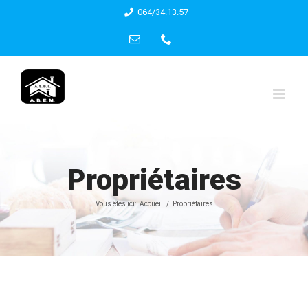
Skip
064/34.13.57
to
Email
Phone
content
Propriétaires
Vous êtes ici:
Accueil
Propriétaires