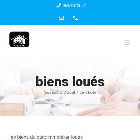
Skip
064/34.13.57
to
Email
Phone
content
biens loués
Vous êtes ici:
Accueil
biens loués
les biens du parc immobilier loués