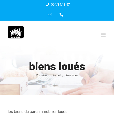
Skip
064/34.13.57
to
Email
Phone
content
biens loués
Vous êtes ici:
Accueil
biens loués
les biens du parc immobilier loués