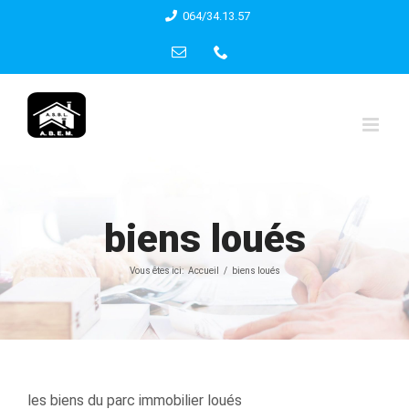
Skip
064/34.13.57
to
Email
Phone
content
biens loués
Vous êtes ici:
Accueil
biens loués
les biens du parc immobilier loués