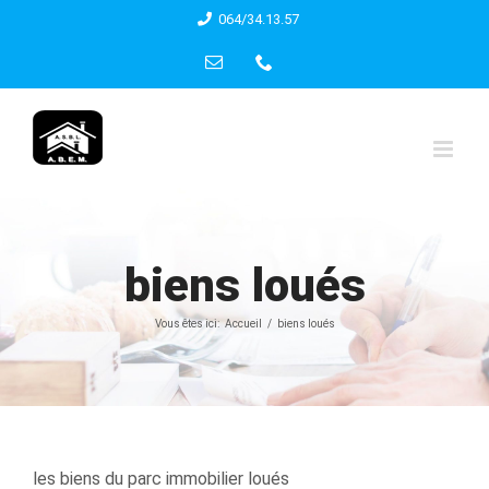
Skip
064/34.13.57
to
Email
Phone
content
biens loués
Vous êtes ici:
Accueil
biens loués
les biens du parc immobilier loués