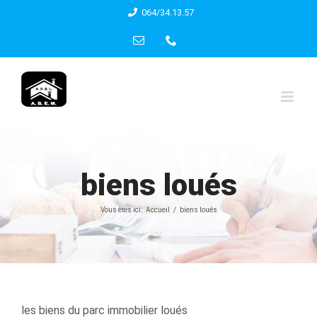
Skip
064/34.13.57
to
Email
Phone
content
biens loués
Vous êtes ici:
Accueil
biens loués
les biens du parc immobilier loués