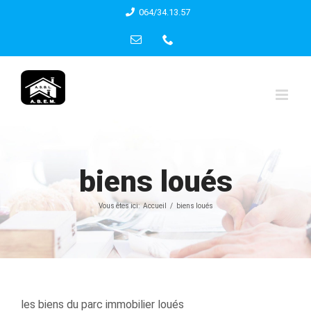
Skip
064/34.13.57
to
Email
Phone
content
biens loués
Vous êtes ici:
Accueil
biens loués
les biens du parc immobilier loués