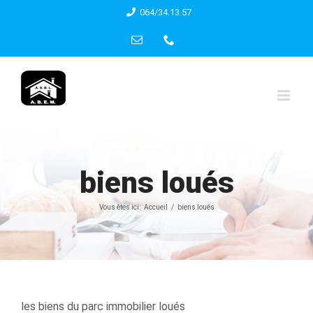
Skip
064/34.13.57
to
Email
Phone
content
biens loués
Vous êtes ici:
Accueil
biens loués
les biens du parc immobilier loués