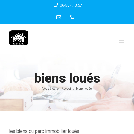
Skip
064/34.13.57
to
Email
Phone
content
biens loués
Vous êtes ici:
Accueil
biens loués
les biens du parc immobilier loués