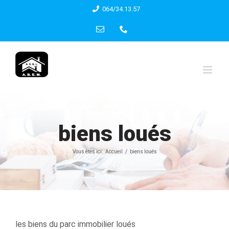
Skip
064/34.13.57
to
Email
Phone
content
biens loués
Vous êtes ici:
Accueil
biens loués
les biens du parc immobilier loués