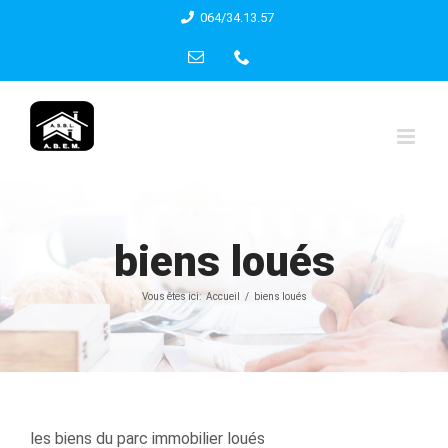
Skip
064/34.13.57
to
Email
Phone
content
biens loués
Vous êtes ici:
Accueil
biens loués
les biens du parc immobilier loués