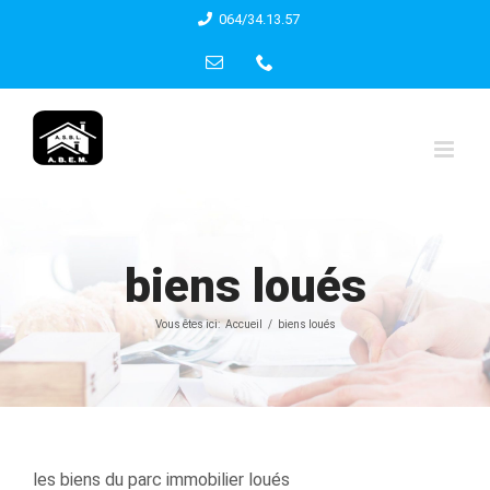
Skip
064/34.13.57
to
Email
Phone
content
biens loués
Vous êtes ici:
Accueil
biens loués
les biens du parc immobilier loués