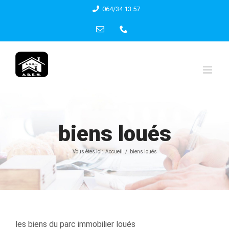
Skip
064/34.13.57
to
Email
Phone
content
biens loués
Vous êtes ici:
Accueil
biens loués
les biens du parc immobilier loués