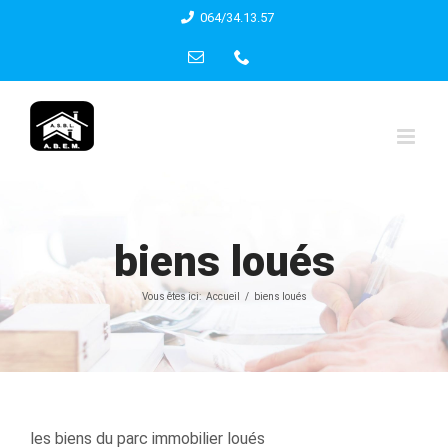
Skip
064/34.13.57
to
Email
Phone
content
biens loués
Vous êtes ici:
Accueil
biens loués
les biens du parc immobilier loués