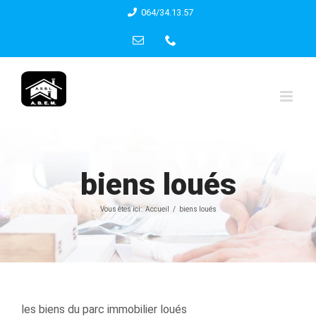
Skip
064/34.13.57
to
Email
Phone
content
biens loués
Vous êtes ici:
Accueil
biens loués
les biens du parc immobilier loués