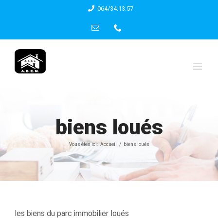
Skip
064/34.13.57
to
Email
Phone
content
biens loués
Vous êtes ici:
Accueil
biens loués
les biens du parc immobilier loués