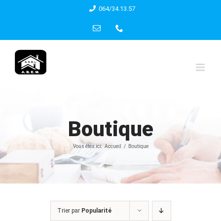
Skip
064/34.13.57
to
Email
Phone
content
Boutique
Vous êtes ici:
Accueil
Boutique
Trier par
Popularité