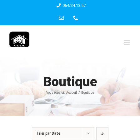
Skip
064/34.13.57
to
Email
Phone
content
Boutique
Vous êtes ici:
Accueil
Boutique
Trier par
Date