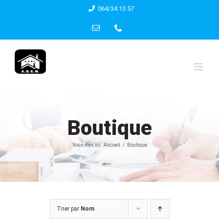
Skip
064/34.13.57
to
Email
Phone
content
Boutique
Vous êtes ici:
Accueil
Boutique
Trier par
Nom