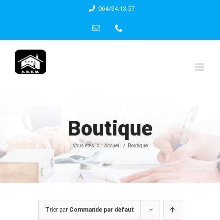
Skip
064/34.13.57
to
Email
Phone
content
Boutique
Vous êtes ici:
Accueil
Boutique
Trier par
Commande par défaut