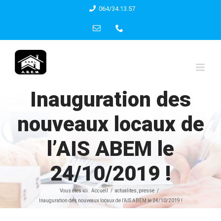
Skip
064/34.13.57
to
Email
Phone
content
Inauguration des
nouveaux locaux de
l’AIS ABEM le
24/10/2019 !
Vous êtes ici:
Accueil
actualites
presse
Inauguration des nouveaux locaux de l’AIS ABEM le 24/10/2019 !