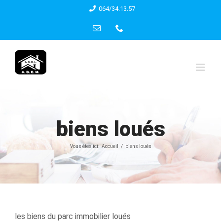
Skip
064/34.13.57
to
Email
Phone
content
biens loués
Vous êtes ici:
Accueil
biens loués
les biens du parc immobilier loués