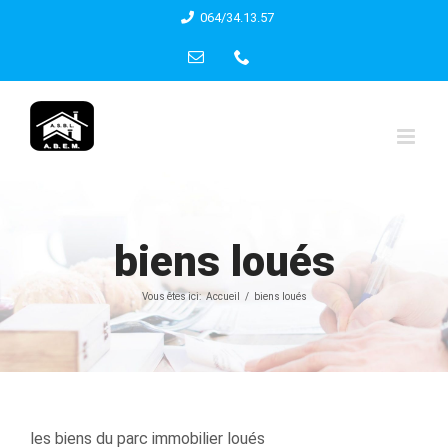
Skip
064/34.13.57
to
Email
Phone
content
biens loués
Vous êtes ici:
Accueil
biens loués
les biens du parc immobilier loués