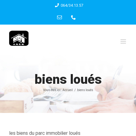
Skip
064/34.13.57
to
Email
Phone
content
biens loués
Vous êtes ici:
Accueil
biens loués
les biens du parc immobilier loués