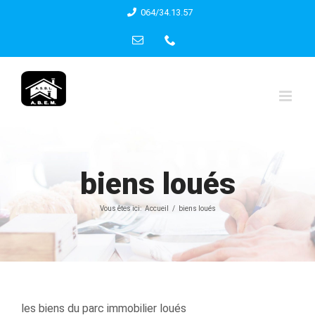
Skip
064/34.13.57
to
Email
Phone
content
biens loués
Vous êtes ici:
Accueil
biens loués
les biens du parc immobilier loués