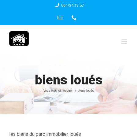
Skip
064/34.13.57
to
Email
Phone
content
biens loués
Vous êtes ici:
Accueil
biens loués
les biens du parc immobilier loués