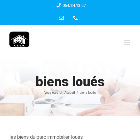
Skip
064/34.13.57
to
Email
Phone
content
biens loués
Vous êtes ici:
Accueil
biens loués
les biens du parc immobilier loués