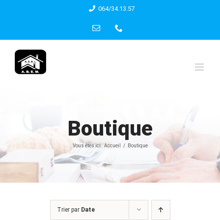
Skip
064/34.13.57
to
Email
Phone
content
Boutique
Vous êtes ici:
Accueil
Boutique
Trier par
Date