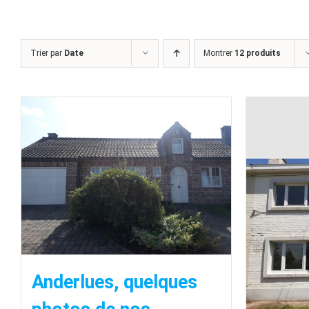
Trier par
Date
Montrer
12 produits
Anderlues, quelques