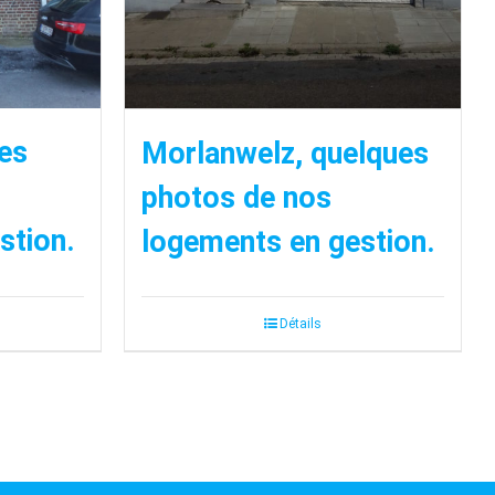
ues
Morlanwelz, quelques
photos de nos
stion.
logements en gestion.
Détails