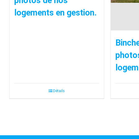
photos de nos
logements en gestion.
Binche
photo
logeme
Détails