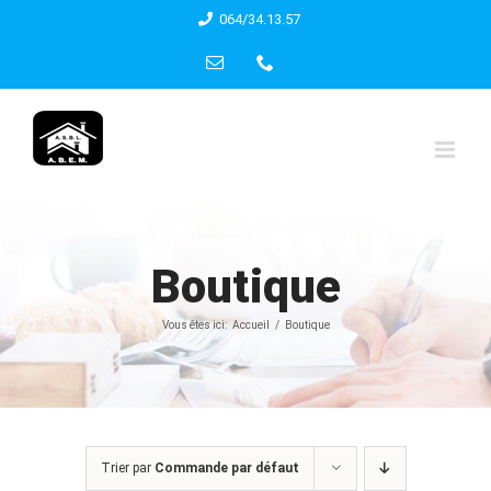
Skip
064/34.13.57
to
Email
Phone
content
Boutique
Vous êtes ici:
Accueil
Boutique
Trier par
Commande par défaut