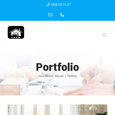
Skip
064/34.13.57
to
Email
Phone
content
Portfolio
Vous êtes ici:
Accueil
Portfolio