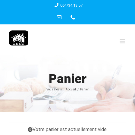
Skip
064/34.13.57
to
Email
Phone
content
Panier
Vous êtes ici:
Accueil
Panier
Votre panier est actuellement vide.