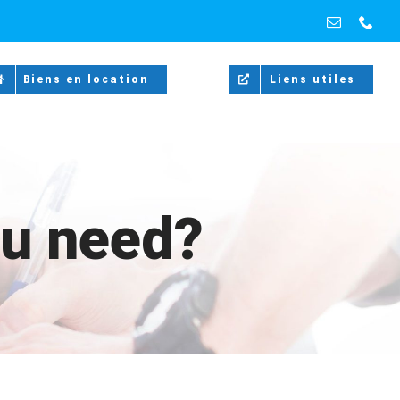
Email
Pho
Biens en location
Liens utiles
ou need?