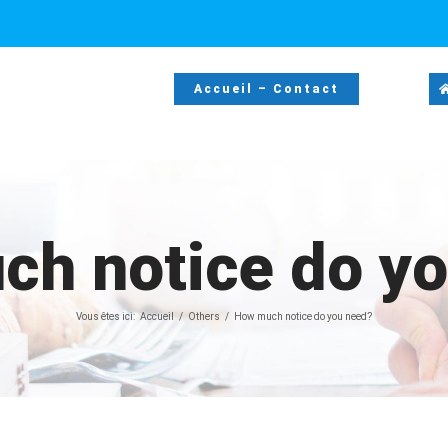
Accueil – Contact
h notice do y
Vous êtes ici:
Accueil
Others
How much notice do you need?