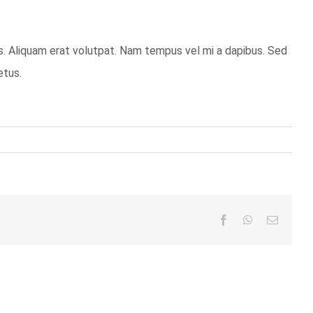
s. Aliquam erat volutpat. Nam tempus vel mi a dapibus. Sed
etus.
Facebook
WhatsApp
Email