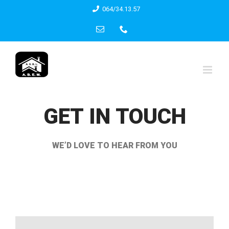
Skip
064/34.13.57
to
Email
Phone
content
GET IN TOUCH
WE’D LOVE TO HEAR FROM YOU