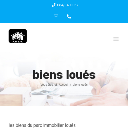
Skip
064/34.13.57
to
Email
Phone
content
biens loués
Vous êtes ici:
Accueil
biens loués
les biens du parc immobilier loués