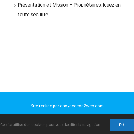
Présentation et Mission – Propriétaires, louez en
toute sécurité
Site réalisé par
easyaccess2web.com
Email
Phone
Ce site utilise des cookies pour vous faciliter la navigation.
Ok