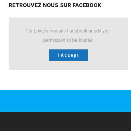
RETROUVEZ NOUS SUR FACEBOOK
For privacy reasons Facebook needs your
permission to be loaded.
I Accept