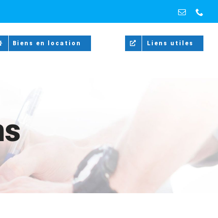
Email
Pho
Biens en location
Liens utiles
ns