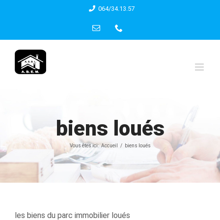
Skip
064/34.13.57
to
Email
Phone
content
biens loués
Vous êtes ici:
Accueil
biens loués
les biens du parc immobilier loués