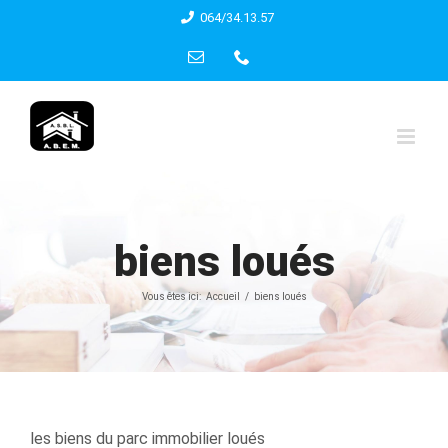
Skip
064/34.13.57
to
Email
Phone
content
biens loués
Vous êtes ici:
Accueil
biens loués
les biens du parc immobilier loués