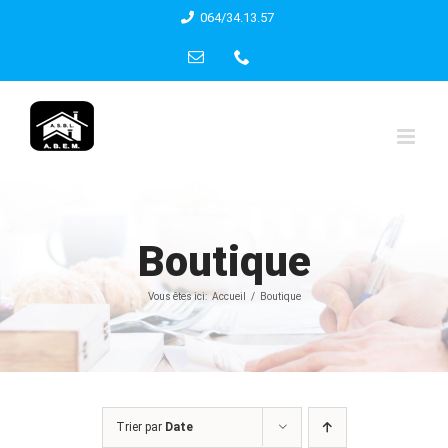
Skip
064/34.13.57
to
Email
Phone
content
Boutique
Vous êtes ici:
Accueil
Boutique
Trier par
Date